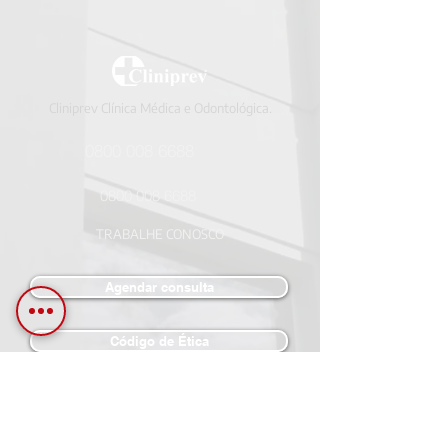
Cliniprev Clínica Médica e Odontológica.
0800 008 6688
0800 008 6688
TRABALHE CONOSCO
Agendar consulta
Código de Ética
LGPD
Políticas de Privacidade